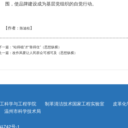
围，使品牌建设成为基层党组织的自觉行动。
【作者：
】
陈迪桂
下一篇：
“站得稳”才“靠得住”（思想纵横）
上一篇：
改作风要让人民群众可感可及（思想纵横）
工科学与工程学院
制革清洁技术国家工程实验室
皮革化
温州市科学技术局
1742号-1